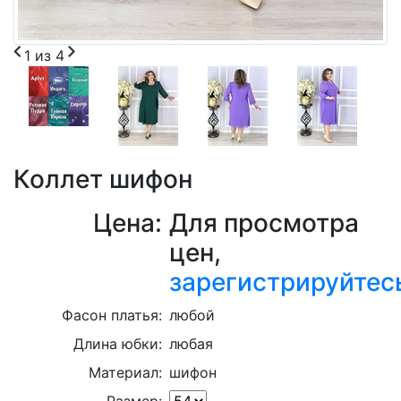
1
из
4
Коллет шифон
Цена:
Для просмотра
цен,
зарегистрируйтес
Фасон платья:
любой
Длина юбки:
любая
Материал:
шифон