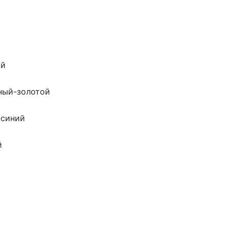
ый
ный-золотой
-синий
й