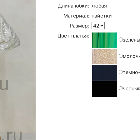
Длина юбки:
любая
Материал:
пайетки
Размер:
Цвет платья:
зелен
молоч
темно
черны