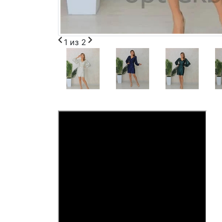
1
из
2