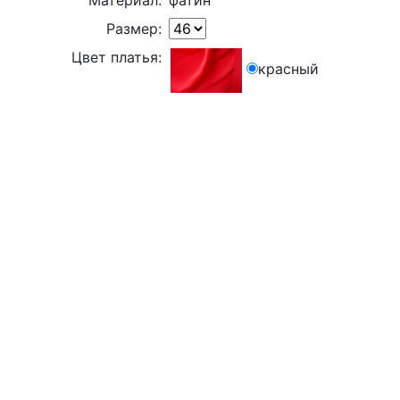
Материал:
фатин
Размер:
Цвет платья:
красный