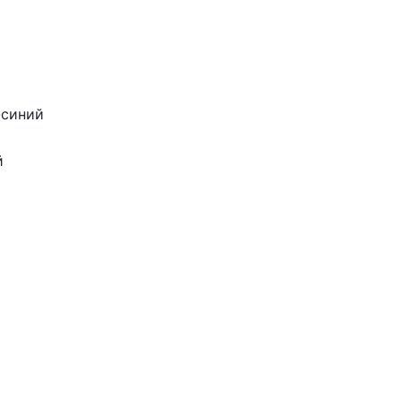
-синий
й