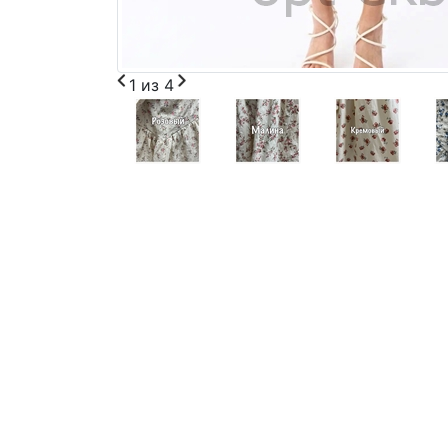
1
из
4