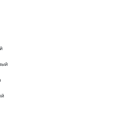
ой
вый
а
ый