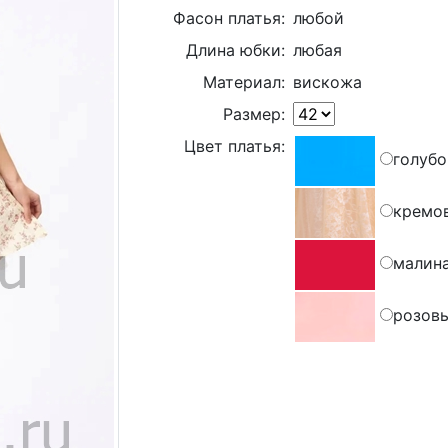
Фасон платья:
любой
Длина юбки:
любая
Материал:
вискожа
Размер:
Цвет платья:
голуб
кремо
малин
розов