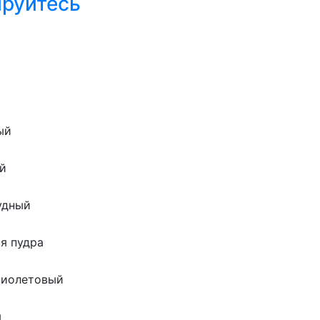
ируйтесь
ый
ой
удный
я пудра
фиолетовый
я