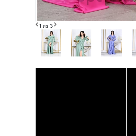
1
из
3