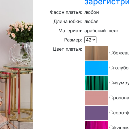
зарегистр
Фасон платья:
любой
Длина юбки:
любая
Материал:
арабский шелк
Размер:
Цвет платья:
бежев
голуб
изумр
розова
серо-
фукси