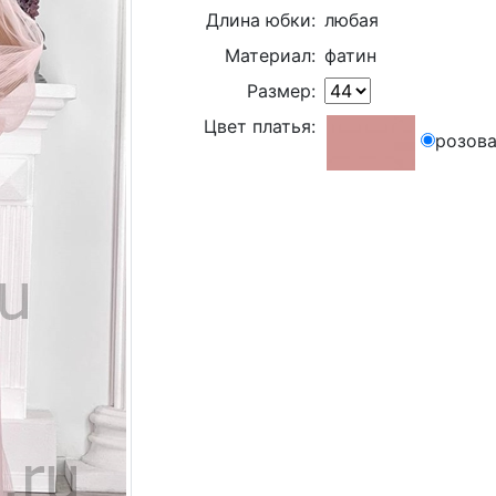
Длина юбки:
любая
Материал:
фатин
Размер:
Цвет платья:
розова