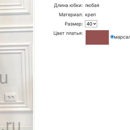
Длина юбки:
любая
Материал:
креп
Размер:
Цвет платья:
марса