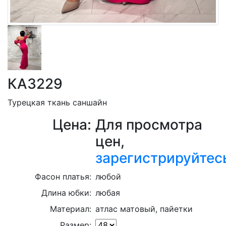
КА3229
Турецкая ткань саншайн
Цена:
Для просмотра
цен,
зарегистрируйтес
Фасон платья:
любой
Длина юбки:
любая
Материал:
aтлас матовый, пайетки
Размер: