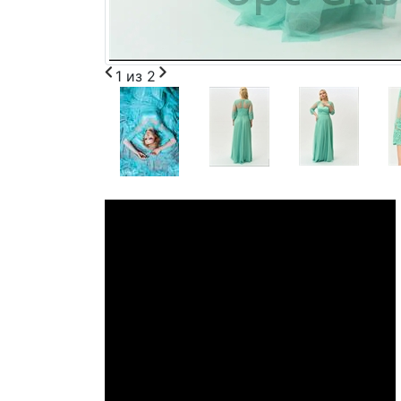
1
из
2