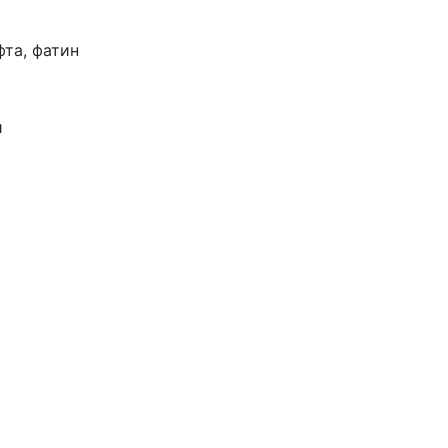
фта, фатин
и