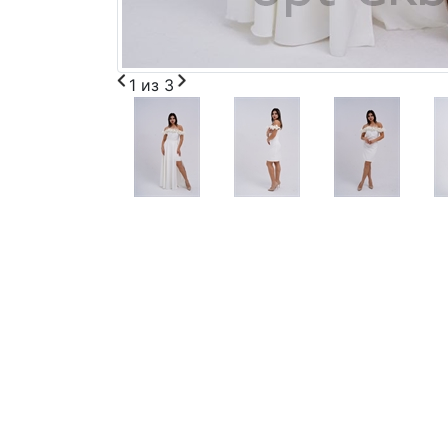
1
из
3