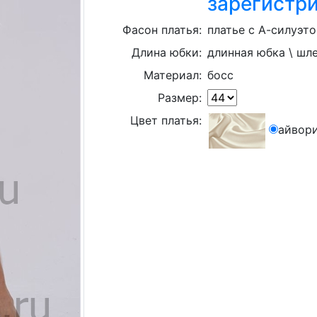
зарегистр
Фасон платья:
платье с А-силуэт
Длина юбки:
длинная юбка \ шл
Материал:
босс
Размер:
Цвет платья:
айвор