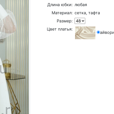
Длина юбки:
любая
Материал:
сетка, тафта
Размер:
Цвет платья:
айвор