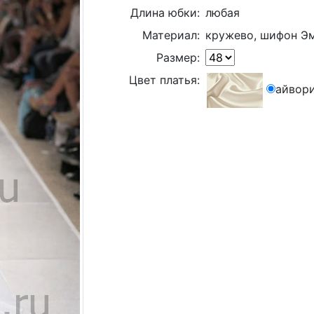
Длина юбки:
любая
Материал:
кружево, шифон Э
Размер:
Цвет платья:
айвор