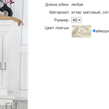
Длина юбки:
любая
Материал:
aтлас матовый, се
Размер:
Цвет платья:
айвор