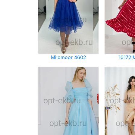
Milomoor 4602
10172‼️