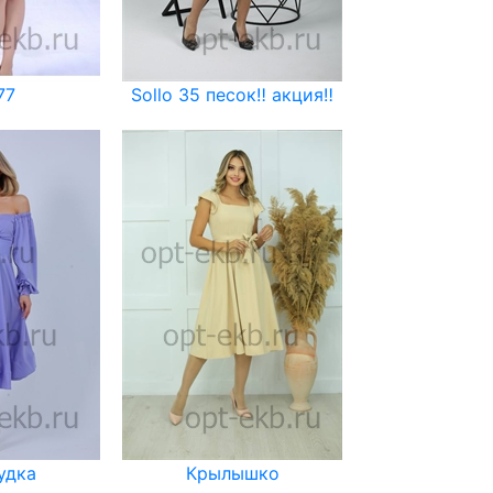
77
Sollo 35 песок‼️ акция‼️
удка
Крылышко