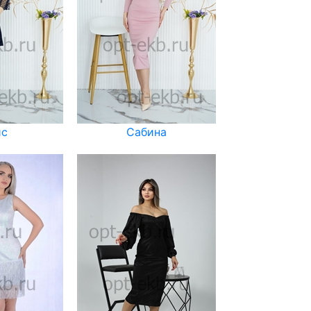
ис
Сабина