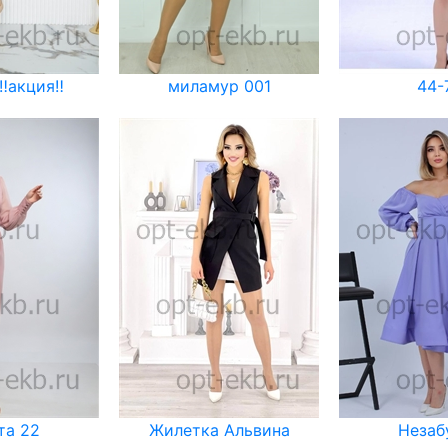
‼️акция‼️
миламур 001
44-
та 22
Жилетка Альвина
Незаб