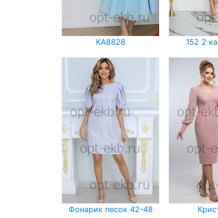
КА8828
152 2 ка
Фонарик песок 42-48
Крис