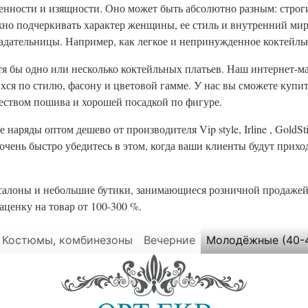
енности и изящности. Оно может быть абсолютно разным: стр
но подчеркивать характер женщины, ее стиль и внутренний мир
адательницы. Например, как легкое и непринужденное коктейль
 бы одно или несколько коктейльных платьев. Наш интернет-ма
ся по стилю, фасону и цветовой гамме. У нас вы сможете купи
чеством пошива и хорошей посадкой по фигуре.
ряды оптом дешево от производителя Vip style, Irline , GoldSt
чень быстро убедитесь в этом, когда ваши клиенты будут приход
алоны и небольшие бутики, занимающиеся розничной продаже
аценку на товар от 100-300 %.
Костюмы, комбинезоны
Вечерние
Молодёжные (40-