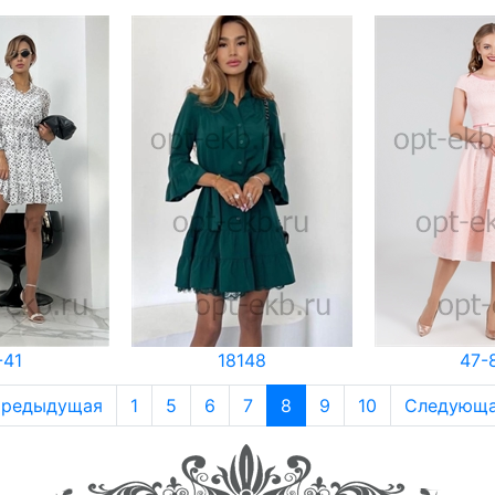
-41
18148
47-
редыдущая
1
5
6
7
8
9
10
Следующ