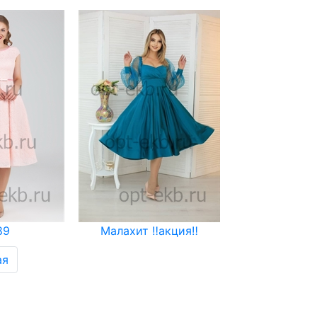
89
Малахит ‼️акция‼️
ая