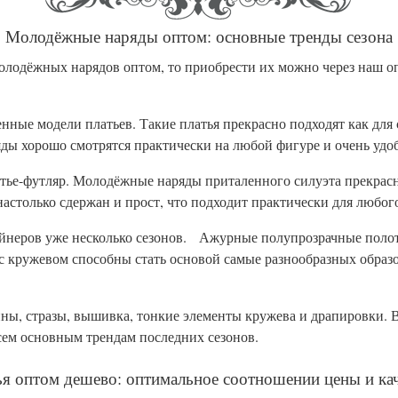
Молодёжные наряды оптом: основные тренды сезона
одёжных нарядов оптом, то приобрести их можно через наш о
ые модели платьев. Такие платья прекрасно подходят как для 
яды хорошо смотрятся практически на любой фигуре и очень удо
ье-футляр. Молодёжные наряды приталенного силуэта прекрасно
настолько сдержан и прост, что подходит практически для любог
неров уже несколько сезонов. Ажурные полупрозрачные полотн
 кружевом способны стать основой самые разнообразных образо
ы, стразы, вышивка, тонкие элементы кружева и драпировки. В
сем основным трендам последних сезонов.
я оптом дешево: оптимальное соотношении цены и ка