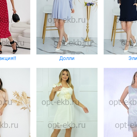
акция‼️
Долли
Эл