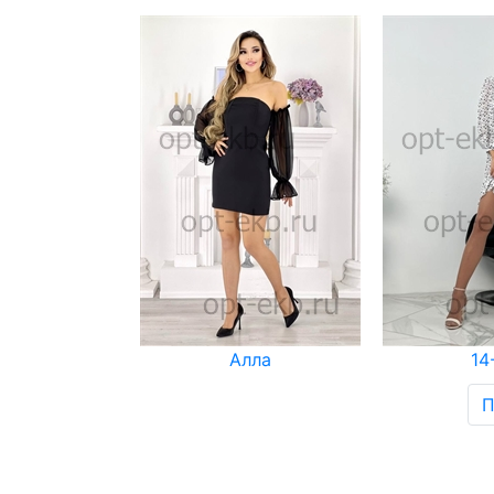
Алла
14
П