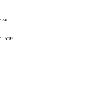
ират
я пудра