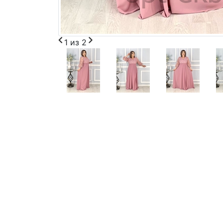
1
из
2