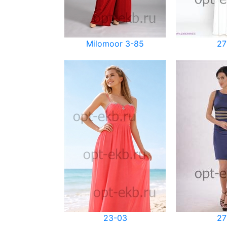
Milomoor 3-85
27
23-03
27