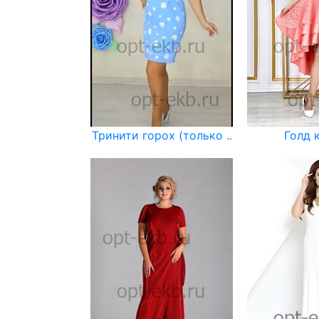
Тринити горох (только ..
Голд 