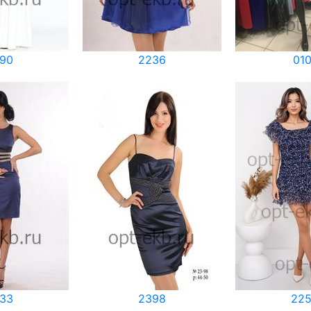
90
2236
010
33
2398
22