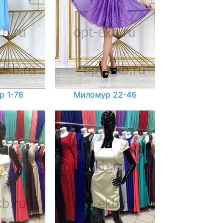
р 1-78
Миломур 22-46