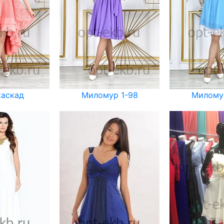
каскад
Миломур 1-98
Милому