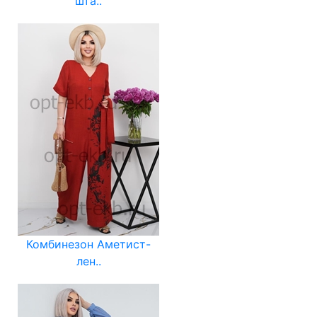
шта..
Комбинезон Аметист-
лен..