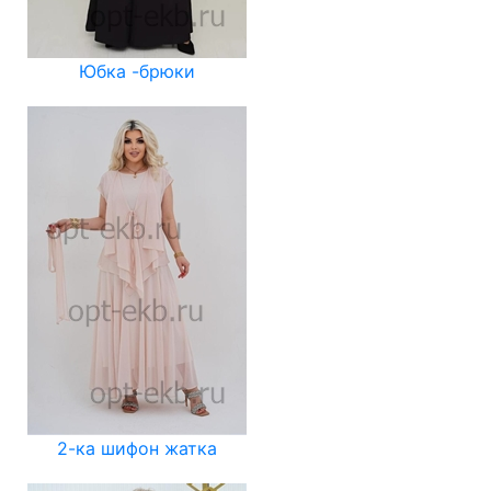
Юбка -брюки
2-ка шифон жатка