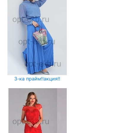
3-ка прайм‼️акция‼️