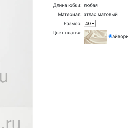
Длина юбки:
любая
Материал:
aтлас матовый
Размер:
Цвет платья:
айвор