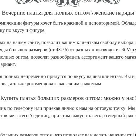
Вечерние платья для полных оптом \ женские наряды
омплекции фигуры хочет быть красивой и неповторимой. Облад
ку по вкусу и фигуре.
х на нашем сайте, позволит вашим клиенткам свободу выбора 
ы больших размеров (от 48-56) от разных производителей Vip sty
полных оптом, позволят разнообразить ассортимент вашего мага
ариант.
 полных непременно придутся по вкусу вашим клиентам. Вы и са
ова, а также рекомендовать вас своим знакомым.
Купить платья больших размеров оптом: можно у нас!
нив по телефону или приехав лично к нам на оптовую точку. М
тавляет всего 5 единиц, при этом выкупать весь размерный ряд н
ольших размеров оптом, что позволяет вам делать наценку от 1