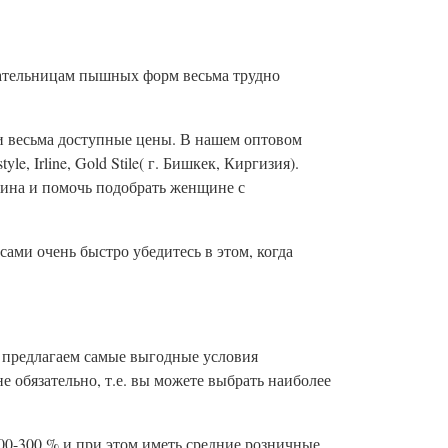
ательницам пышных форм весьма трудно
и весьма доступные цены. В нашем оптовом
le, Irline,
Gold
Stile
( г. Бишкек, Киргизия).
зина и помочь подобрать женщине с
ми очень быстро убедитесь в этом, когда
ы предлагаем самые выгодные условия
е обязательно, т.е. вы можете выбрать наиболее
00-300 % и при этом иметь средние розничные