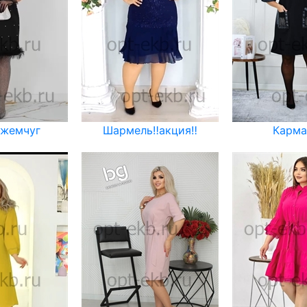
 жемчуг
Шармель‼️акция‼️
Карм