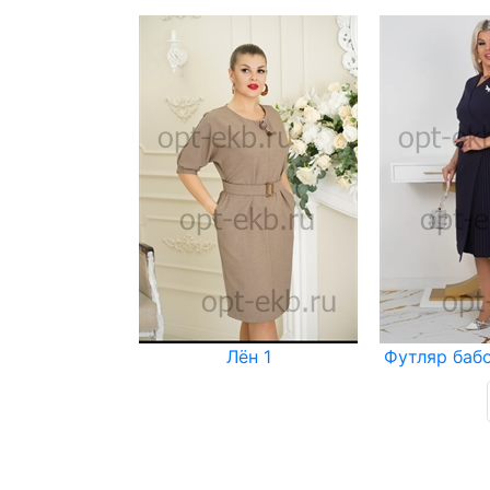
Лён 1
Футляр бабо