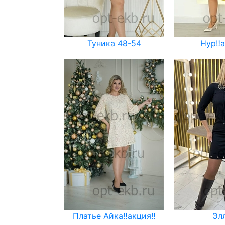
Туника 48-54
Нур‼️а
Платье Айка‼️акция‼️
Эл