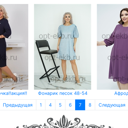
чка‼️акция‼️
Фонарик песок 48-54
Афро
Предыдущая
1
4
5
6
7
8
Следующая