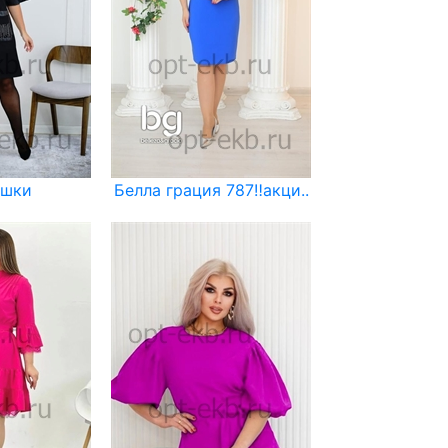
ашки
Белла грация 787‼️акци..