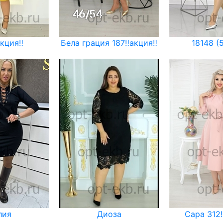
кция‼️
Бела грация 187‼️акция‼️
18148 (
лия
Диоза
Сара 312‼