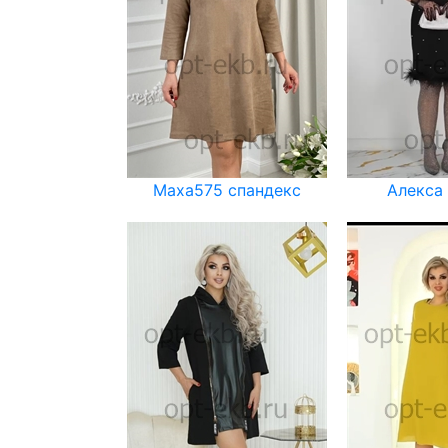
Маха575 спандекс
Алекса