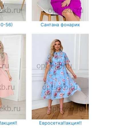
50-56)
Сантана фонарик
️акция‼️
Евросетка‼️акция‼️