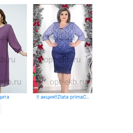
дита
‼️ акция‼️Zlata primaС..