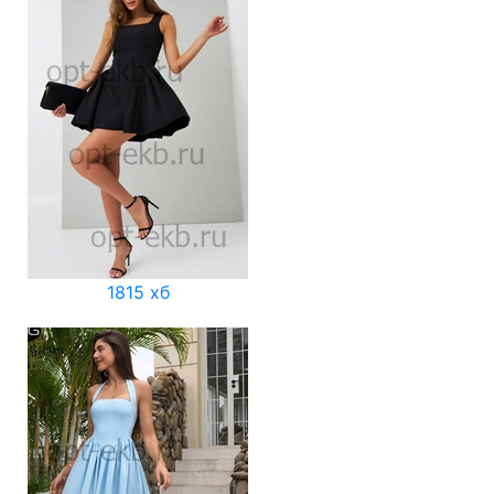
1815 хб