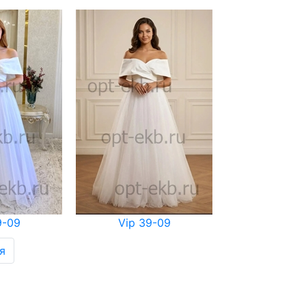
9-09
Vip 39-09
я