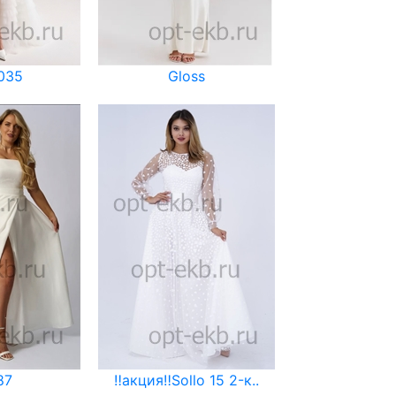
035
Gloss
87
‼️акция‼️Sollo 15 2-к..