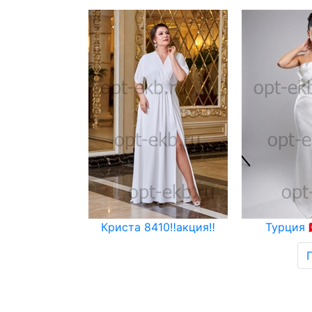
Криста 8410‼️акция‼️
Турция 