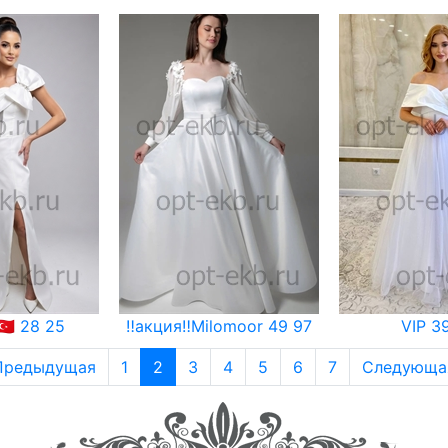
🇷 28 25
‼️акция‼️Milomoor 49 97
VIP 3
Предыдущая
1
2
3
4
5
6
7
Следующа