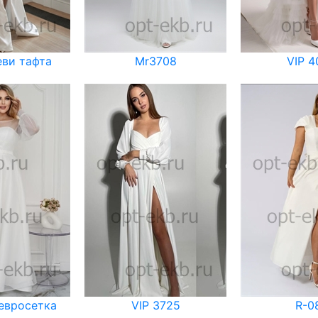
еви тафта
Mr3708
VIP 4
 евросетка
VIP 3725
R-0