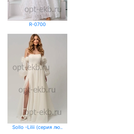
R-0700
Sollo -Lilii (серия лю..