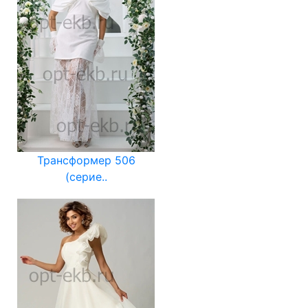
Трансформер 506
(серие..